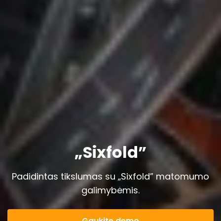
„Sixfold”
Padidintas tikslumas su „Sixfold” matomumo
galimybėmis.
Gaukite demo