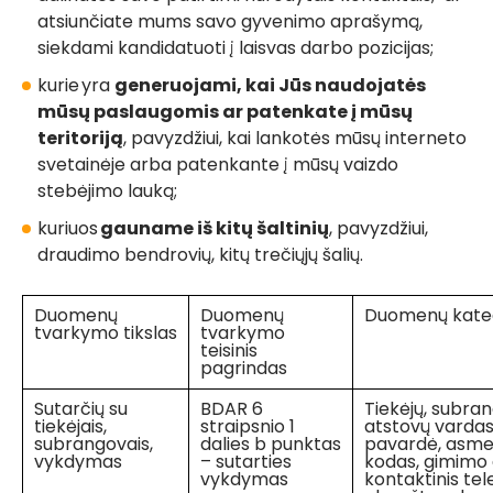
atsiunčiate mums savo gyvenimo aprašymą,
siekdami kandidatuoti į laisvas darbo pozicijas;
kurie yra
generuojami, kai Jūs naudojatės
mūsų paslaugomis ar patenkate į mūsų
teritoriją
, pavyzdžiui, kai lankotės mūsų interneto
svetainėje arba patenkante į mūsų vaizdo
stebėjimo lauką;
kuriuos
gauname iš kitų šaltinių
, pavyzdžiui,
draudimo bendrovių, kitų trečiųjų šalių.
Duomenų
Duomenų
Duomenų kateg
tvarkymo tikslas
tvarkymo
teisinis
pagrindas
Sutarčių su
BDAR 6
Tiekėjų, subra
tiekėjais,
straipsnio 1
atstovų vardas
subrangovais,
dalies b punktas
pavardė, asm
vykdymas
– sutarties
kodas, gimimo 
vykdymas
kontaktinis tel