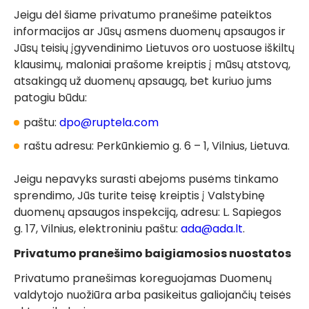
Jeigu dėl šiame privatumo pranešime pateiktos
informacijos ar Jūsų asmens duomenų apsaugos ir
Jūsų teisių įgyvendinimo Lietuvos oro uostuose iškiltų
klausimų, maloniai prašome kreiptis į mūsų atstovą,
atsakingą už duomenų apsaugą, bet kuriuo jums
patogiu būdu:
paštu:
dpo@ruptela.com
raštu adresu: Perkūnkiemio g. 6 – 1, Vilnius, Lietuva.
Jeigu nepavyks surasti abejoms pusėms tinkamo
sprendimo, Jūs turite teisę kreiptis į Valstybinę
duomenų apsaugos inspekciją, adresu: L. Sapiegos
g. 17, Vilnius, elektroniniu paštu:
ada@ada.lt
.
Privatumo pranešimo baigiamosios nuostatos
Privatumo pranešimas koreguojamas Duomenų
valdytojo nuožiūra arba pasikeitus galiojančių teisės