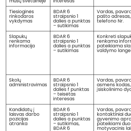
mūsų svetainėje
interesas
Tiesioginės
BDAR 6
Vardas, pavardė
rinkodaros
straipsnio 1
pašto adresas,
vykdymas
dalies a punktas
telefono Nr.
– sutikimas
Slapukų
BDAR 6
Konkreti slapu
renkama
straipsnio 1
renkama infor
informacija
dalies a punktas
pateikiama sl
– sutikimas
valdymo lange
Skolų
BDAR 6
Vardas, pavard
administravimas
straipsnio 1
asmens kodas,
dalies f punktas
įsiskolinimo dyd
– teisėtas
interesas
Kandidatų į
BDAR 6
Vardas, pavard
laisvas darbo
straipsnio 1
kontaktiniai d
pozicijas
dalies a punktas
gyvenimo apr
atranka
– sutikimas,
pateikiami du
BDAR 6
motyvacinis la