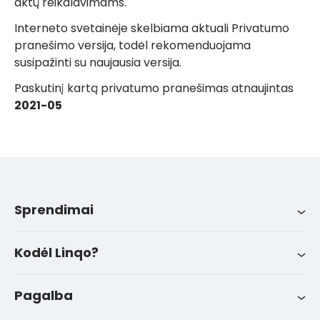
aktų reikalavimams.
Interneto svetainėje skelbiama aktuali Privatumo
pranešimo versija, todėl rekomenduojama
susipažinti su naujausia versija.
Paskutinį kartą privatumo pranešimas atnaujintas
2021-05
Sprendimai
Sprendimai
Integracijos
Apie mus
LinqoTrack
Kodėl Linqo?
Naujienos
Sėkmės istorijos
Pagalba
FAQ
Kontaktai
Pagalba klientams