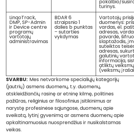
pokalbio/susir
turinys.
LinqoTrack,
BDAR 6
Vartotojų prisi
DMP, SP-Admin
straipsnio 1
duomenys: pris
ir Device centre
dalies b punktas
vardas, el. paš
programų
– sutarties
adresas, varda
vartotojų
vykdymas
pavardė, šifru
administravimas
slaptažodis, į
suteiktos teisės
adresas, sukur
galutinių varto
informacija, si
atliktų veiksmų 
(veiksmų įrašai
SVARBU:
Mes netvarkome specialiųjų kategorijų
(jautrių) asmens duomenų, t.y. duomenų,
atskleidžiančių rasinę ar etninę kilmę, politines
pažiūras, religinius ar filosofinius įsitikinimus ar
narystę profesinėse sąjungose, duomenų apie
sveikatą, lytinį gyvenimą ar asmens duomenų apie
apkaltinamuosius nuosprendžius ir nusikalstamas
veikas.