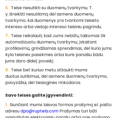
Teisė nesutikti su duomenų tvarkymu. T.
y. išreikšti nesutikimą dėl asmens duomenų
tvarkymo, kai duomenys yra tvarkomi teisėto
intereso arba viešojo intereso teisiniu pagrindu.
Teisė reikalauti, kad Jums nebūtų taikomas tik
automatizuotu duomenų tvarkymu, įskaitant
profiliavimą, grindžiamas sprendimas, dėl kurio jums
kyla teisinės pasekmės arba kuris panašiu būdu
jums daro didelį poveikį;
Teisė bet kuriuo metu atšaukti mums
duotus sutikimus, dėl asmens duomenų tvarkymo,
pavyzdžiui, dėl tiesioginės rinkodaros.
Savo teises galite įgyvendinti:
Siunčiant mums laisvos formos prašymą el. pašto
adresu
dpo@ruptela.com
Prašymas turi būti
pasirašytas elektroniniu parašu arba prie prašymo