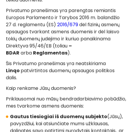
Privatumo pranešimas yra parengtas remiantis
Europos Parlamento ir Tarybos 2016 m. balandžio
27 d. reglamentu (ES)
2016/679
dėl fizinių asmenų
apsaugos tvarkant asmens duomenis ir dėl laisvo
tokių duomenų judėjimo ir kuriuo panaikinama
Direktyva 95/46/EB (toliau
–
BDAR
arba
Reglamentas
).
Šis Privatumo pranešimas yra neatskiriama
Linqo
patvirtintos duomenų apsaugos politikos
dalis.
Kaip renkame Jūsų duomenis?
Priklausomai nuo mūsų bendradarbiavimo pobūdžio,
mes tvarkome asmens duomenis:
Gautus tiesiogiai iš duomenų subjekto
(Jūsų),
pavyzdžiui, kai atsiunčiate mums užklausas,
dalinatės savo patirtimi nurodytais kontaktais, ar