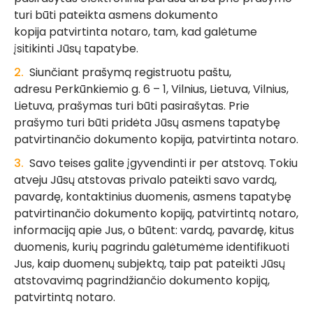
turi būti pateikta asmens dokumento
kopija patvirtinta notaro, tam, kad galėtume
įsitikinti Jūsų tapatybe.
Siunčiant prašymą registruotu paštu,
adresu Perkūnkiemio g. 6 – 1, Vilnius, Lietuva, Vilnius,
Lietuva, prašymas turi būti pasirašytas. Prie
prašymo turi būti pridėta Jūsų asmens tapatybę
patvirtinančio dokumento kopija, patvirtinta notaro.
Savo teises galite įgyvendinti ir per atstovą. Tokiu
atveju Jūsų atstovas privalo pateikti savo vardą,
pavardę, kontaktinius duomenis, asmens tapatybę
patvirtinančio dokumento kopiją, patvirtintą notaro,
informaciją apie Jus, o būtent: vardą, pavardę, kitus
duomenis, kurių pagrindu galėtumėme identifikuoti
Jus, kaip duomenų subjektą, taip pat pateikti Jūsų
atstovavimą pagrindžiančio dokumento kopiją,
patvirtintą notaro.