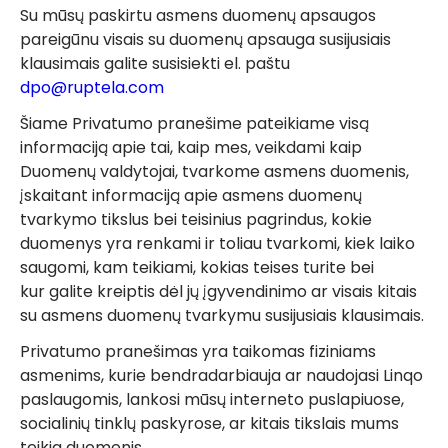
Su mūsų paskirtu asmens duomenų apsaugos
pareigūnu visais su duomenų apsauga susijusiais
klausimais galite susisiekti el. paštu
dpo@ruptela.com
Šiame Privatumo pranešime pateikiame visą
informaciją apie tai, kaip mes, veikdami kaip
Duomenų valdytojai, tvarkome asmens duomenis,
įskaitant informaciją apie asmens duomenų
tvarkymo tikslus bei teisinius pagrindus, kokie
duomenys yra renkami ir toliau tvarkomi, kiek laiko
saugomi, kam teikiami, kokias teises turite bei
kur galite kreiptis dėl jų įgyvendinimo ar visais kitais
su asmens duomenų tvarkymu susijusiais klausimais.
Privatumo pranešimas yra taikomas fiziniams
asmenims, kurie bendradarbiauja ar naudojasi Linqo
paslaugomis, lankosi mūsų interneto puslapiuose,
socialinių tinklų paskyrose, ar kitais tikslais mums
teikia duomenis.