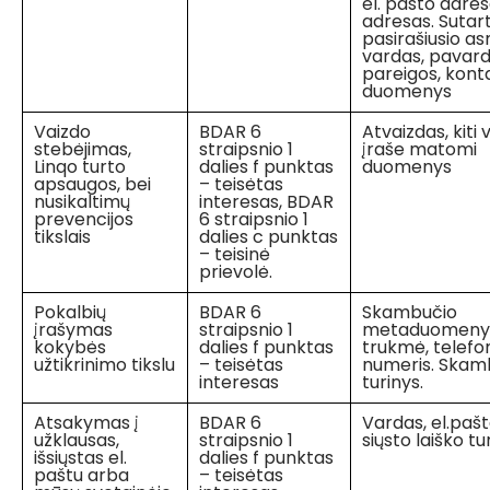
el. pašto adres
adresas. Sutart
pasirašiusio a
vardas, pavard
pareigos, konta
duomenys
Vaizdo
BDAR 6
Atvaizdas, kiti 
stebėjimas,
straipsnio 1
įraše matomi
Linqo turto
dalies f punktas
duomenys
apsaugos, bei
– teisėtas
nusikaltimų
interesas, BDAR
prevencijos
6 straipsnio 1
tikslais
dalies c punktas
– teisinė
prievolė.
Pokalbių
BDAR 6
Skambučio
įrašymas
straipsnio 1
metaduomenys:
kokybės
dalies f punktas
trukmė, telefo
užtikrinimo tikslu
– teisėtas
numeris. Skam
interesas
turinys.
Atsakymas į
BDAR 6
Vardas, el.pašt
užklausas,
straipsnio 1
siųsto laiško tu
išsiųstas el.
dalies f punktas
paštu arba
– teisėtas