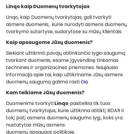
Linqo kaip Duomenų tvarkytojas
Linqo, kaip Duomenų tvarkytojas, gali tvarkyti
asmens duomenis, kurie nurodyti asmens duomenų
tvarkymo sutartyse, sudarytose su mūsų klientais.
Kaip apsaugome Jūsų duomenis?
Siekiant užtikrinti pavojų atitinkančio lygio saugumą
tvarkant duomenis, esame įgyvendinę tinkamas
technines ir organizacines priemones. Naujausia
informacija apie tai, kaip užtikriname Jūsų asmens
duomenų saugumą galima rasti
čia
.
Kam teikiame Jūsų duomenis?
Duomenims tvarkyti
Linqo
pasitelkia tik tuos
duomenų tvarkytojus, kurie užtikrina atitiktį BDAR ir
tokį patį asmens duomenų saugumo lygį, koks yra
nustatytas mūsų asmens
duomenų apsaugos politikoje.