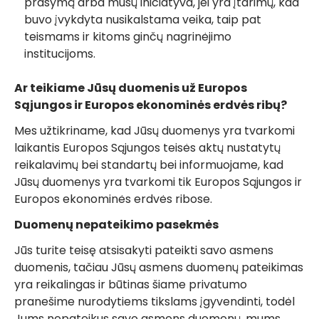
prašymą arba mūsų iniciatyva, jei yra įtarimų, kad
buvo įvykdyta nusikalstama veika, taip pat
teismams ir kitoms ginčų nagrinėjimo
institucijoms.
Ar teikiame Jūsų duomenis už Europos
Sąjungos ir Europos ekonominės erdvės ribų?
Mes užtikriname, kad Jūsų duomenys yra tvarkomi
laikantis Europos Sąjungos teisės aktų nustatytų
reikalavimų bei standartų bei informuojame, kad
Jūsų duomenys yra tvarkomi tik Europos Sąjungos ir
Europos ekonominės erdvės ribose.
Duomenų nepateikimo pasekmės
Jūs turite teisę atsisakyti pateikti savo asmens
duomenis, tačiau Jūsų asmens duomenų pateikimas
yra reikalingas ir būtinas šiame privatumo
pranešime nurodytiems tikslams įgyvendinti, todėl
Jums nepateikus savo asmens duomenų, mums