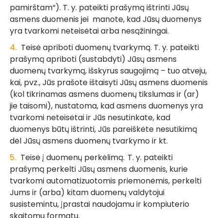
pamirštam“). T. y. pateikti prašymą ištrinti Jūsų
asmens duomenis jei manote, kad Jūsų duomenys
yra tvarkomi neteisėtai arba nesąžiningai.
Teisė apriboti duomenų tvarkymą. T. y. pateikti
prašymą apriboti (sustabdyti) Jūsų asmens
duomenų tvarkymą, išskyrus saugojimą – tuo atveju,
kai, pvz., Jūs prašote ištaisyti Jūsų asmens duomenis
(kol tikrinamas asmens duomenų tikslumas ir (ar)
jie taisomi), nustatoma, kad asmens duomenys yra
tvarkomi neteisėtai ir Jūs nesutinkate, kad
duomenys būtų ištrinti, Jūs pareiškėte nesutikimą
dėl Jūsų asmens duomenų tvarkymo ir kt.
Teisė į duomenų perkėlimą. T. y. pateikti
prašymą perkelti Jūsų asmens duomenis, kurie
tvarkomi automatizuotomis priemonėmis, perkelti
Jums ir (arba) kitam duomenų valdytojui
susistemintu, įprastai naudojamu ir kompiuterio
skaitomu formatu.