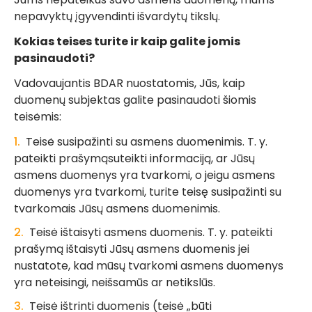
nepavyktų įgyvendinti išvardytų tikslų.
Kokias teises turite ir kaip galite jomis
pasinaudoti?
Vadovaujantis BDAR nuostatomis, Jūs, kaip
duomenų subjektas galite pasinaudoti šiomis
teisėmis:
Teisė susipažinti su asmens duomenimis. T. y.
pateikti prašymąsuteikti informaciją, ar Jūsų
asmens duomenys yra tvarkomi, o jeigu asmens
duomenys yra tvarkomi, turite teisę susipažinti su
tvarkomais Jūsų asmens duomenimis.
Teisė ištaisyti asmens duomenis. T. y. pateikti
prašymą ištaisyti Jūsų asmens duomenis jei
nustatote, kad mūsų tvarkomi asmens duomenys
yra neteisingi, neišsamūs ar netikslūs.
Teisė ištrinti duomenis (teisė „būti