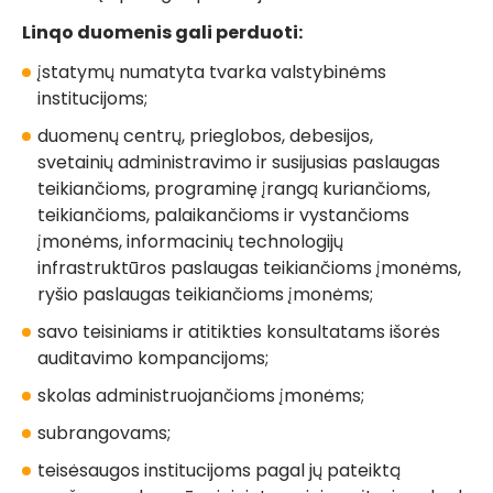
Linqo duomenis gali perduoti:
įstatymų numatyta tvarka valstybinėms
Greita rekomendacija
institucijoms;
= nemokamas mėnuo
duomenų centrų, prieglobos, debesijos,
svetainių administravimo ir susijusias paslaugas
su LINQO
teikiančioms, programinę įrangą kuriančioms,
teikiančioms, palaikančioms ir vystančioms
įmonėms, informacinių technologijų
Daugiau informacijos
infrastruktūros paslaugas teikiančioms įmonėms,
ryšio paslaugas teikiančioms įmonėms;
savo teisiniams ir atitikties konsultatams išorės
auditavimo kompancijoms;
skolas administruojančioms įmonėms;
subrangovams;
teisėsaugos institucijoms pagal jų pateiktą