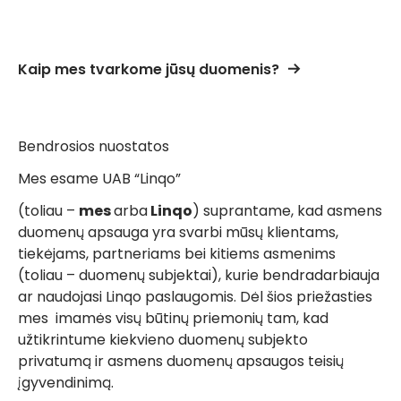
Kaip mes tvarkome jūsų duomenis?
Bendrosios nuostatos
Mes esame UAB “Linqo”
(toliau –
mes
arba
Linqo
) suprantame, kad asmens
duomenų apsauga yra svarbi mūsų klientams,
tiekėjams, partneriams bei kitiems asmenims
(toliau – duomenų subjektai), kurie bendradarbiauja
ar naudojasi Linqo paslaugomis. Dėl šios priežasties
mes imamės visų būtinų priemonių tam, kad
užtikrintume kiekvieno duomenų subjekto
privatumą ir asmens duomenų apsaugos teisių
įgyvendinimą.