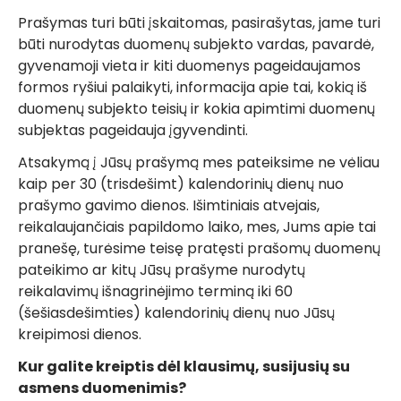
Prašymas turi būti įskaitomas, pasirašytas, jame turi
būti nurodytas duomenų subjekto vardas, pavardė,
gyvenamoji vieta ir kiti duomenys pageidaujamos
formos ryšiui palaikyti, informacija apie tai, kokią iš
duomenų subjekto teisių ir kokia apimtimi duomenų
subjektas pageidauja įgyvendinti.
Atsakymą į Jūsų prašymą mes pateiksime ne vėliau
kaip per 30 (trisdešimt) kalendorinių dienų nuo
prašymo gavimo dienos. Išimtiniais atvejais,
reikalaujančiais papildomo laiko, mes, Jums apie tai
pranešę, turėsime teisę pratęsti prašomų duomenų
pateikimo ar kitų Jūsų prašyme nurodytų
reikalavimų išnagrinėjimo terminą iki 60
(šešiasdešimties) kalendorinių dienų nuo Jūsų
kreipimosi dienos.
Kur galite kreiptis dėl klausimų, susijusių su
asmens duomenimis?