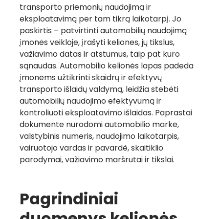
transporto priemonių naudojimą ir
eksploatavimą per tam tikrą laikotarpį. Jo
paskirtis – patvirtinti automobilių naudojimą
įmonės veikloje, įrašyti keliones, jų tikslus,
važiavimo datas ir atstumus, taip pat kuro
sąnaudas. Automobilio kelionės lapas padeda
įmonėms užtikrinti skaidrų ir efektyvų
transporto išlaidų valdymą, leidžia stebėti
automobilių naudojimo efektyvumą ir
kontroliuoti eksploatavimo išlaidas. Paprastai
dokumente nurodomi automobilio markė,
valstybinis numeris, naudojimo laikotarpis,
vairuotojo vardas ir pavardė, skaitiklio
parodymai, važiavimo maršrutai ir tikslai.
Pagrindiniai
duomenys kelionės