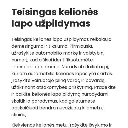
Teisingas kelionės
lapo užpildymas
Teisingas kelionės lapo užpildymas reikalauja
dėmesingumo ir tikslumo. Pirmiausia,
užrašykite automobilio markę ir valstybinį
numerį, kad aiškiai identifikuotumėte
transporto priemonę. Nurodykite laikotarpį,
kuriam automobilio kelionės lapas yra skirtas.
Įrašykite vairuotojo pilną vardą ir pavardę,
užtikrinant atsakomybės priskyrimą. Pradėkite
ir baikite kelionės lapo pildymą nurodydami
skaitiklio parodymus, kad galėtumėte
apskaičiuoti bendrą nuvažiuotų kilometrų
skaičių.
Kiekvienos kelionės metu įrašykite išvykimo ir