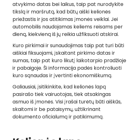
atvykimo datas bei laikus, taip pat nurodykite
tikslą ir maršrutą, kad būtų aiški kelionės
priežastis ir jos atitikimas įmonės veiklai. Jei
automobilis naudojamas keliems reisams per
dieną, kiekvieną iš jų reikia užfiksuoti atskirai.
Kuro pirkimai ir sunaudojimas taip pat turi būti
aiškiai fiksuojami, įskaitant pirkimo datas ir
sumas, taip pat kuro likutį laikotarpio pradžioje
ir pabaigoje. Ši informacija padės kontroliuoti
kuro sąnaudas ir įvertinti ekonomiškumą.
Greita rekomendacija
Galiausiai, įsitikinkite, kad kelionės lapą
= nemokamas mėnuo
pasirašo tiek vairuotojas, tiek atsakingas
asmuo iš įmonės. Visi įrašai turėtų būti aiškūs,
su LINQO
skaitomi ir be pataisymų, užtikrinant
dokumento oficialumą ir patikimumą.
Daugiau informacijos