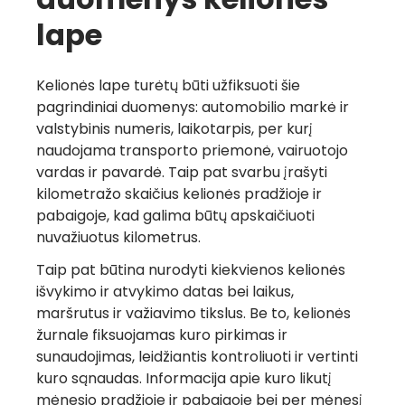
lape
Kelionės lape turėtų būti užfiksuoti šie
pagrindiniai duomenys: automobilio markė ir
valstybinis numeris, laikotarpis, per kurį
naudojama transporto priemonė, vairuotojo
vardas ir pavardė. Taip pat svarbu įrašyti
kilometražo skaičius kelionės pradžioje ir
pabaigoje, kad galima būtų apskaičiuoti
nuvažiuotus kilometrus.
Taip pat būtina nurodyti kiekvienos kelionės
išvykimo ir atvykimo datas bei laikus,
maršrutus ir važiavimo tikslus. Be to, kelionės
žurnale fiksuojamas kuro pirkimas ir
sunaudojimas, leidžiantis kontroliuoti ir vertinti
kuro sąnaudas. Informacija apie kuro likutį
mėnesio pradžioje ir pabaigoje bei per mėnesį