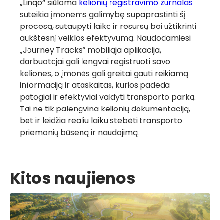
„Linqo“ siūloma
kelionių registravimo žurnalas
suteikia įmonėms galimybę supaprastinti šį
procesą, sutaupyti laiko ir resursų bei užtikrinti
aukštesnį veiklos efektyvumą. Naudodamiesi
„Journey Tracks“ mobiliąja aplikacija,
darbuotojai gali lengvai registruoti savo
keliones, o įmonės gali greitai gauti reikiamą
informaciją ir ataskaitas, kurios padeda
patogiai ir efektyviai valdyti transporto parką.
Tai ne tik palengvina kelionių dokumentaciją,
bet ir leidžia realiu laiku stebėti transporto
priemonių būseną ir naudojimą.
Kitos naujienos