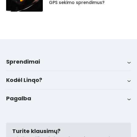
GPS sekimo sprendimus?
Sprendimai
Sprendimai
Integracijos
Apie mus
LinqoTrack
Kodėl Linqo?
Naujienos
Sėkmės istorijos
Pagalba
FAQ
Kontaktai
Pagalba klientams
Turite klausimų?