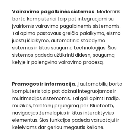
Vairavimo pagalbinės sistemos.
Modernūs
borto kompiuteriai taip pat integruojami su
įvairiomis vairavimo pagalbinėmis sistemomis.
Tai apima pastovaus greičio palaikymo, eismo
juostų išlaikymo, automatinio stabdymo
sistemas ir kitas saugumo technologijas. Šios
sistemos padeda užtikrinti didesnį saugumą
kelyje ir palengvina vairavimo procesą.
Pramogos ir informacija.
Į automobilių
borto
kompiuteris taip pat dažnai integruojamos ir
multimedijos sistemomis. Tai gali apimti radijo,
muzikos, telefonų prijungimą per Bluetooth,
navigacijos žemėlapius ir kitus interaktyvius
elementus. Šios funkcijos padeda vairuotojui ir
keleiviams dar geriau mėgautis kelione.