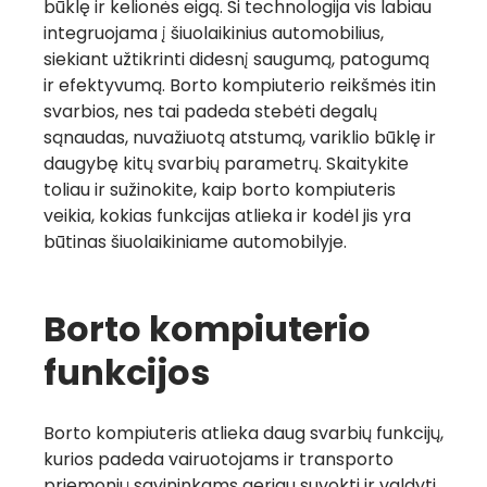
būklę ir kelionės eigą. Ši technologija vis labiau
integruojama į šiuolaikinius automobilius,
siekiant užtikrinti didesnį saugumą, patogumą
ir efektyvumą. Borto kompiuterio reikšmės itin
svarbios, nes tai padeda stebėti degalų
sąnaudas, nuvažiuotą atstumą, variklio būklę ir
daugybę kitų svarbių parametrų. Skaitykite
toliau ir sužinokite, kaip borto kompiuteris
veikia, kokias funkcijas atlieka ir kodėl jis yra
būtinas šiuolaikiniame automobilyje.
Borto kompiuterio
funkcijos
Borto kompiuteris atlieka daug svarbių funkcijų,
kurios padeda vairuotojams ir transporto
priemonių savininkams geriau suvokti ir valdyti