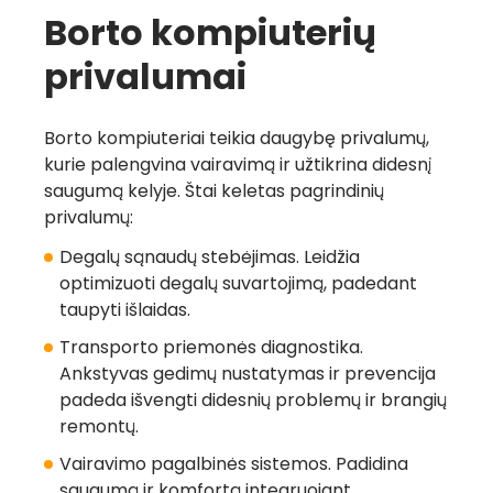
Borto kompiuterių
privalumai
Borto kompiuteriai teikia daugybę privalumų,
kurie palengvina vairavimą ir užtikrina didesnį
saugumą kelyje. Štai keletas pagrindinių
privalumų:
Degalų sąnaudų stebėjimas.
Leidžia
optimizuoti degalų suvartojimą, padedant
taupyti išlaidas.
Transporto priemonės diagnostika.
Ankstyvas gedimų nustatymas ir prevencija
padeda išvengti didesnių problemų ir brangių
remontų.
Vairavimo pagalbinės sistemos.
Padidina
saugumą ir komfortą integruojant