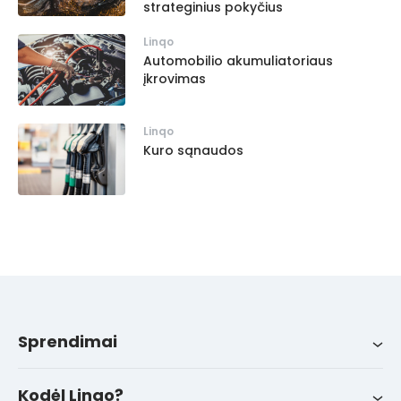
strateginius pokyčius
Linqo
Automobilio akumuliatoriaus
įkrovimas
Linqo
Kuro sąnaudos
Sprendimai
Sprendimai
Integracijos
Apie mus
LinqoTrack
Kodėl Linqo?
Naujienos