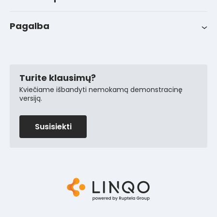
Sėkmės istorijos
Pagalba
FAQ
Kontaktai
Pagalba klientams
Turite klausimų?
Kviečiame išbandyti nemokamą demonstracinę
versiją.
Susisiekti