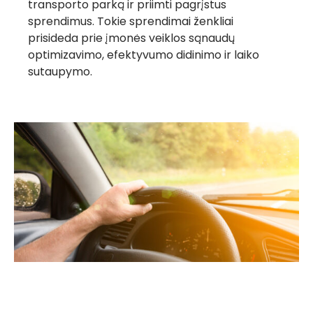
transporto parką ir priimti pagrįstus
sprendimus. Tokie sprendimai ženkliai
prisideda prie įmonės veiklos sąnaudų
optimizavimo, efektyvumo didinimo ir laiko
sutaupymo.
Greita rekomendacija
= nemokamas mėnuo
su LINQO
Daugiau informacijos