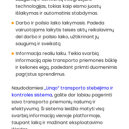
technologijas, tokias kaip eismo juostų
išlaikymas ir automatinis stabdymas.
Darbo ir poilsio laiko laikymasis.
Padeda
vairuotojams laikytis teisės aktų reikalavimų
dėl darbo ir poilsio laiko, užtikrinant jų
saugumą ir sveikatą.
Informacija realiu laiku.
Teikia svarbią
informaciją apie transporto priemonės būklę
ir kelionės eigą, padedant priimti duomenimis
pagrįstus sprendimus.
Naudodamiesi
„Linqo” transporto stebėjimo ir
kontrolės sistema
, galite dar labiau pagerinti
savo transporto priemonių našumą ir
efektyvumą. Ši sistema leidžia matyti visą
svarbią informaciją vienoje platformoje,
taupant laiką ir mažinant eksploatavimo