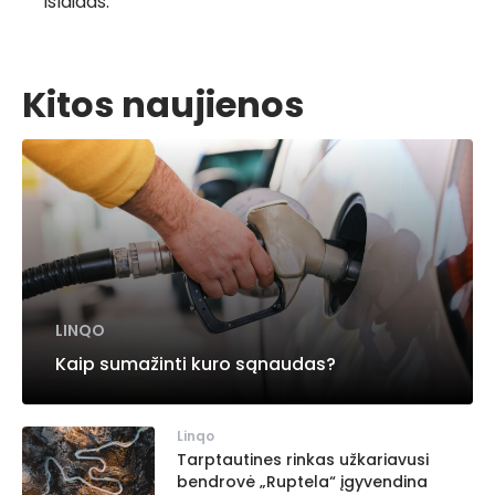
išlaidas.
Kitos naujienos
LINQO
Kaip sumažinti kuro sąnaudas?
Linqo
Tarptautines rinkas užkariavusi
bendrovė „Ruptela“ įgyvendina