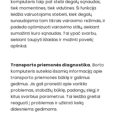
kompiuteris taip pat stebi degalų sąnaudas,
tiek momentines, tiek vidutines. Ši funkcija
leidžia vairuotojams stebėti, kiek degalų
sunaudojama tam tikrais vairavimo režimais, ir
padeda optimizuoti vairavimo stilių, siekiant
sumažinti kuro sąnaudas. Tai ypač svarbu,
siekiant taupyti išlaidas ir mažinti poveikį
aplinkai.
Transporto priemonės diagnostika.
Borto
kompiuteris suteikia išsamią informaciją apie
transporto priemonės būklę ir galimus
gedimus. Jis gali pranešti apie variklio
problemas, stabdžių būklę, padangų slėgį ir
kitus svarbius parametrus. Tai leidžia greitai
reaguoti į problemas ir užkirsti kelią
didesniems gedimams.