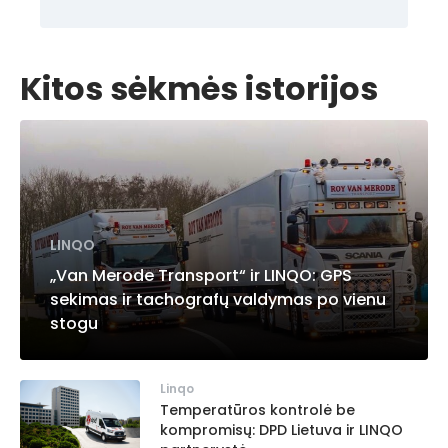
Kitos sėkmės istorijos
LINQO
„Van Merode Transport“ ir LINQO: GPS
sekimas ir tachografų valdymas po vienu
stogu
Linqo
Temperatūros kontrolė be
kompromisų: DPD Lietuva ir LINQO