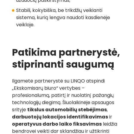
užduočių paskirstymas;
Stabili, kokybiška, be trikdžių veikianti
sistema, kurią lengva naudoti kasdienėje
veikloje.
Greita rekomendacija
Patikima partnerystė,
= nemokamas mėnuo
stiprinanti saugumą
su LINQO
Ilgametė partnerystė su LINQO atspindi
„Ekskomisarų biuro“ vertybes –
Daugiau informacijos
profesionalumą, patirtį ir nuolatinį pažangių
technologijų diegimą. Šiuolaikinėje apsaugos
srityje
tikslus automobilių stebėjimas
,
darbuotojų lokacijos identifikavimas
ir
operatyvus darbo laiko fiksavimas
leidžia
bendrovei veikti dar sklandžiau ir užtikrinti