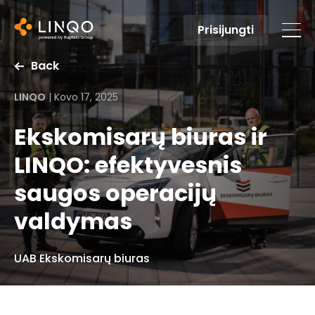
Prisijungti
Back
LINQO
|
Kovo 17, 2025
Ekskomisarų biuras ir
LINQO: efektyvesnis
saugos operacijų
valdymas
UAB Ekskomisarų biuras