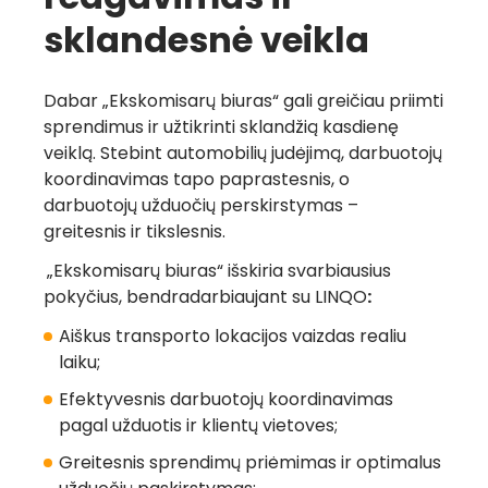
sklandesnė veikla
Dabar „Ekskomisarų biuras“ gali greičiau priimti
sprendimus ir užtikrinti sklandžią kasdienę
veiklą. Stebint automobilių judėjimą, darbuotojų
koordinavimas tapo paprastesnis, o
darbuotojų užduočių perskirstymas –
greitesnis ir tikslesnis.
„Ekskomisarų biuras“ išskiria svarbiausius
pokyčius, bendradarbiaujant su LINQO
:
Aiškus transporto lokacijos vaizdas realiu
laiku;
Efektyvesnis darbuotojų koordinavimas
pagal užduotis ir klientų vietoves;
Greitesnis sprendimų priėmimas ir optimalus