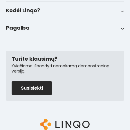
Apie mus
LinqoTrack
Kodėl Linqo?
Naujienos
Sėkmės istorijos
Pagalba
FAQ
Kontaktai
Pagalba klientams
Turite klausimų?
Kviečiame išbandyti nemokamą demonstracinę
versiją.
Susisiekti