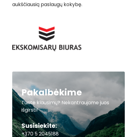
aukščiausią paslaugų kokybę.
Pakalbėkime
Turite klausimų? Nekantraujame juos
išgirsti!
Susisiekite:
+370 5 2045188