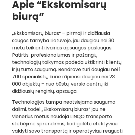
Apie “Ekskomisarų
biurą”
„Ekskomisarų biuras“ – pirmoji ir didžiausia
saugos tarnyba Lietuvoje, jau daugiau nei 30
metų teikianti įvairias apsaugos paslaugas.
Patirtis, profesionalumas ir pažangių
technologijų taikymas padeda užtikrinti klientų
ir jų turto saugumą. Bendrovė turi daugiau nei 1
700 specialistų, kurie rūpinasi daugiau nei 23
000 objektų – nuo būstų, verslo centrų iki
didžiausių renginių, apsauga.
Technologijos tampa neatsiejama saugumo
dalimi, todėl „Ekskomisarų biuras“ jau ne
vienerius metus naudoja LINQO transporto
stebėjimo sprendimus, kad galėtų efektyviau
valdyti savo transportą ir operatyviau reaguoti