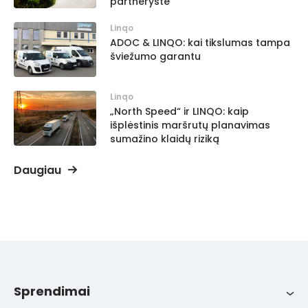
partnerystė
Linqo
ADOC & LINQO: kai tikslumas tampa
šviežumo garantu
Linqo
„North Speed“ ir LINQO: kaip
išplėstinis maršrutų planavimas
sumažino klaidų riziką
Daugiau
Sprendimai
Sprendimai
Integracijos