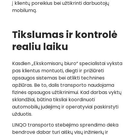
į klientų poreikius bei užtikrinti darbuotojų
mobilumą.
Tikslumas ir kontrolė
realiu laiku
Kasdien „Ekskomisarų biuro“ specialistai vyksta
pas klientus montuoti, diegti ir prižiūrėti
apsaugos sistemas bei atlikti technines
apžiūras. Be to, dalis transporto naudojama
fizinės apsaugos užtikrinimui. Kad darbas vyktų
sklandžiai, būtina tiksliai koordinuoti
automobilių judėjimą ir operatyviai paskirstyti
užduotis.
LINQO transporto stebėjimo sprendimo dėka
bendrovė dabar turi aiškų visų inžinierių ir