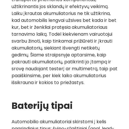
užtikrinantis jos sklandų ir efektyvų veikimą.
Laiku įkrautas akumuliatorius ne tik užtikrina,
kad automobilis lengvai užsives bet kada ir bet
kur, bet ir ženkliai pratęsia akumuliatoriaus
tarnavimo laiką. Todėl kiekvienam vairuotojui
svarbu žinoti, kaip tinkamai prižiūrėti ir įkrauti
akumuliatorių, siekiant išvengti netikėtų
gedimų. Šiame straipsnyje aptarsime, kaip
pakrauti akumuliatorių, patikrinti jo įtampą ir
srovę naudojant testerį ar multimetrą, taip pat
paaiškinsime, per kiek laiko akumuliatorius
išsikrauna ir kokios to priežastys.
Baterijų tipai
Automobilio akumuliatoriai skirstomi į kelis
pagrindinius tipus: švino-rūgštiniai (
angl.
lead-