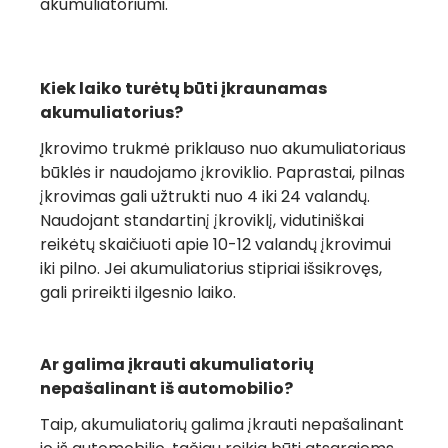
akumuliatoriumi.
Kiek laiko turėtų būti įkraunamas
akumuliatorius?
Įkrovimo trukmė priklauso nuo akumuliatoriaus
būklės ir naudojamo įkroviklio. Paprastai, pilnas
įkrovimas gali užtrukti nuo 4 iki 24 valandų.
Naudojant standartinį įkroviklį, vidutiniškai
reikėtų skaičiuoti apie 10-12 valandų įkrovimui
iki pilno. Jei akumuliatorius stipriai išsikrovęs,
gali prireikti ilgesnio laiko.
Ar galima įkrauti akumuliatorių
nepašalinant iš automobilio?
Taip, akumuliatorių galima įkrauti nepašalinant