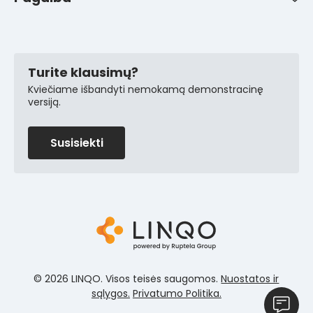
Pagalba klientams
Turite klausimų?
Kviečiame išbandyti nemokamą demonstracinę
versiją.
Susisiekti
© 2026 LINQO. Visos teisės saugomos.
Nuostatos ir
sąlygos.
Privatumo Politika.
Susisieki