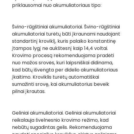
priklausomai nuo akumuliatoriaus tipo:
Švino-rūgštiniai akumuliatoriai.
Švino-rūgštiniai
akumuliatoriai turėtų būti įkraunami naudojant
standartinį kroviklį, kuris palaiko konstantinę
įtampos lygį ne aukštesnį kaip 14,4 voltai.
Krovimo procesą rekomenduojama pradėti
nuo mažos srovės, kuri laipsniškai didinama,
kad būtų išvengta per didelio akumuliatoriaus
įkaitimo. Kroviklis turėtų automatiškai
sumažinti srovę, kai akumuliatorius beveik
pilnai įkrautas.
Geliniai akumuliatoriai.
Geliniai akumuliatoriai
reikalauja švelnesnio krovimo režimo, kad
nebūtų sugadintas gelis. Rekomenduojama