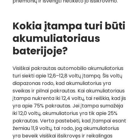
priemonių ir išvengti netikėto jo išsikrovimo.
Kokia įtampa turi būti
akumuliatoriaus
baterijoje?
Visiškai pakrautas automobilio akumuliatorius
turi siekti apie 12,6–12,8 voltų įtampą. Šis voltų
diapazonas rodo, kad akumuliatorius yra
sveikas ir pilnai pakrautas. Kai akumuliatoriaus
įtampa nukrenta iki 12,4 voltų, tai reiškia, kad jis
yra apie 75% pakrautas. Jei įtampa sumažėja
iki 12,0 voltų, akumuliatorius yra tik apie 25%
pakrautas. Verta pastebėti, kad įtampai esant
žemiau 11,9 voltų, tai rodo, jog akumuliatorius
yra beveik visiškai išsikrovęs ir reikalingas