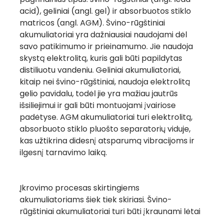
acid), geliniai (
angl.
gel) ir absorbuotos stiklo
matricos (
angl.
AGM). Švino-rūgštiniai
akumuliatoriai yra dažniausiai naudojami dėl
savo patikimumo ir prieinamumo. Jie naudoja
skystą elektrolitą, kuris gali būti papildytas
distiliuotu vandeniu. Geliniai akumuliatoriai,
kitaip nei švino-rūgštiniai, naudoja elektrolitą
gelio pavidalu, todėl jie yra mažiau jautrūs
išsiliejimui ir gali būti montuojami įvairiose
padėtyse. AGM akumuliatoriai turi elektrolitą,
absorbuoto stiklo pluošto separatorių viduje,
kas užtikrina didesnį atsparumą vibracijoms ir
ilgesnį tarnavimo laiką.
Įkrovimo procesas skirtingiems
akumuliatoriams šiek tiek skiriasi. Švino-
rūgštiniai akumuliatoriai turi būti įkraunami lėtai