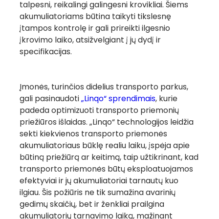
talpesni, reikalingi galingesni krovikliai. Šiems
akumuliatoriams būtina taikyti tikslesnę
įtampos kontrolę ir gali prireikti ilgesnio
įkrovimo laiko, atsižvelgiant į jų dydį ir
specifikacijas.
Įmonės, turinčios didelius transporto parkus,
gali pasinaudoti
„Linqo“ sprendimais
, kurie
padeda optimizuoti transporto priemonių
priežiūros išlaidas. „Linqo“ technologijos leidžia
sekti kiekvienos transporto priemonės
akumuliatoriaus būklę realiu laiku, įspėja apie
būtiną priežiūrą ar keitimą, taip užtikrinant, kad
transporto priemonės būtų eksploatuojamos
efektyviai ir jų akumuliatoriai tarnautų kuo
ilgiau. Šis požiūris ne tik sumažina avarinių
gedimų skaičių, bet ir ženkliai prailgina
akumuliatorių tarnavimo laiką, mažinant