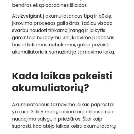
bendras eksploatacines išlaidas.
Atsižvelgiant į akumuliatoriaus tipą ir būklę,
įkrovimo procesas gali skirtis, tačiau visada
Greita rekomendacija
svarbu naudoti tinkamą įrangą ir laikytis
gamintojo nurodymų. Jei įkrovimo procesas
= nemokamas mėnuo
bus atliekamas netinkamai, galite pažeisti
akumuliatorių ir sumažinti jo tarnavimo laiką.
su LINQO
Kada laikas pakeisti
Daugiau informacijos
akumuliatorių?
Akumuliatoriaus tarnavimo laikas paprastai
yra nuo 3 iki 5 metų, tačiau tai priklauso nuo
naudojimo sąlygų ir priežiūros. Štai kaip
suprasti, kad atėjo laikas keisti akumuliatorių: