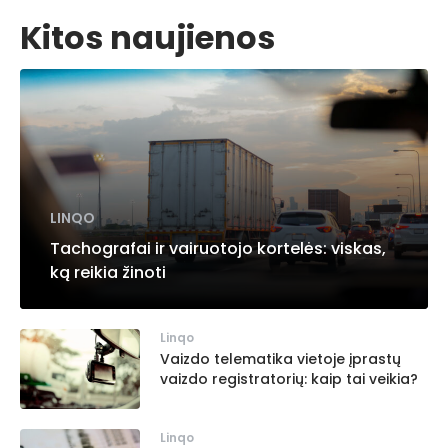
Kitos naujienos
LINQO
Tachografai ir vairuotojo kortelės: viskas,
ką reikia žinoti
Linqo
Vaizdo telematika vietoje įprastų
vaizdo registratorių: kaip tai veikia?
Linqo