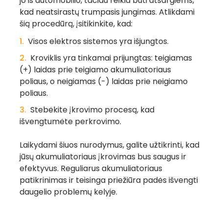
jo iš automobilio, tačiau reikia būti atsargiems,
kad neatsirastų trumpasis jungimas. Atlikdami
šią procedūrą, įsitikinkite, kad:
Visos elektros sistemos yra išjungtos.
Kroviklis yra tinkamai prijungtas: teigiamas
(+) laidas prie teigiamo akumuliatoriaus
poliaus, o neigiamas (-) laidas prie neigiamo
poliaus.
Stebėkite įkrovimo procesą, kad
išvengtumėte perkrovimo.
Laikydami šiuos nurodymus, galite užtikrinti, kad
jūsų akumuliatoriaus įkrovimas bus saugus ir
efektyvus. Reguliarus akumuliatoriaus
patikrinimas ir teisinga priežiūra padės išvengti
daugelio problemų kelyje.