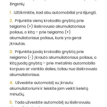
žingsnių:
Užtikrinkite, kad abu automobiliai yra išjungti.
Prijunkite vieną krokodilo gnybtą prie
teigiamo (+) išsikrovusio akumuliatoriaus
poliaus, o kitą – prie teigiamo (+)
akumuliatoriaus poliaus, kuris yra gerai
įkrautas.
Prijunkite juodą krokodilo gnybtą prie
neigiamo (-) įkrauto akumuliatoriaus poliaus, o
kitą juodą gnybtą – prie metalinio automobilio
korpuso ar variklio dalies, toliau nuo išsikrovusio
akumuliatoriaus.
Užveskite automobilį su įkrautu
akumuliatoriumi ir leiskite jam veikti keletą
minučių.
Tada užveskite automobilį su išsikrovusiu