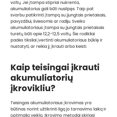
voltų. Jei įtampa stipriai nukrenta,
akumuliatorius gali būti nusilpęs. Taip pat
svarbu patikrinti įtampą su įjungtais prietaisais,
pavyzdžiui, šviesomis ar radiju. Sveiko
akumuliatoriaus įtampa su įjungtais prietaisais
turėtų būti apie 12,2–12,5 voltų. Šie rodikliai
padės tiksliai įvertinti akumuliatoriaus būklę ir
nustatyti, ar reikia jį įkrauti arba keisti.
Kaip teisingai įkrauti
akumuliatorių
įkrovikliu?
Teisingas akumuliatoriaus įkrovimas yra
būtinas norint užtikrinti ilgą jo tarnavimo laiką ir
optimalią veiklą. Įkrovimo metodai skiriasi