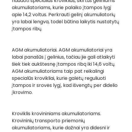
naudoti specialius kroviklius, skirtus geliniams
akumuliatoriams, kurie palaiko įtampos lygį
apie 14,2 voltus. Perkrauti gelinį akumuliatorių
yra labai lengva, todėl būtina laikytis nustatytų
įtampos ribų.
AGM akumuliatoriai.
AGM akumuliatoriai yra
labai panašūs į gelinius, tačiau jie gali atlaikyti
šiek tiek aukštesnę įtampos ribą iki 14,6 voltų.
AGM akumuliatoriams taip pat reikalingi
specialūs krovikliai, kurie galėtų reguliuoti
įtampos ir srovės lygį, kad išvengtų per didelio
įkrovimo.
Kroviklis krovininiams akumuliatoriams.
Krovininių transporto priemonių
akumuliatoriams, kurie dažnai yra didesni ir