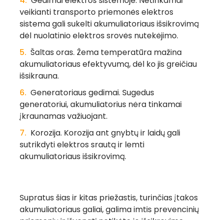
Gedimai elektros sistemoje
. Netinkamai
veikianti transporto priemonės elektros
sistema gali sukelti akumuliatoriaus išsikrovimą
dėl nuolatinio elektros srovės nutekėjimo.
Šaltas oras
. Žema temperatūra mažina
akumuliatoriaus efektyvumą, dėl ko jis greičiau
išsikrauna.
Generatoriaus gedimai
. Sugedus
generatoriui, akumuliatorius nėra tinkamai
įkraunamas važiuojant.
Korozija
. Korozija ant gnybtų ir laidų gali
sutrikdyti elektros srautą ir lemti
akumuliatoriaus išsikrovimą.
Supratus šias ir kitas priežastis, turinčias įtakos
akumuliatoriaus galiai, galima imtis prevencinių