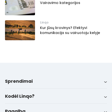
Vairavimo kategorijos
Linqo
Kur jūsų krovinys? Efektyvi
komunikacija su vairuotoju kelyje
Sprendimai
Sprendimai
Integracijos
Apie mus
LinqoTrack
Kodėl Linqo?
Naujienos
Sėkmės istorijos
Pagalba
FAQ
Kontaktai