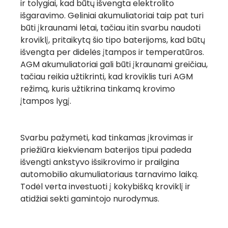
ir tolygiai, kad būtų išvengta elektrolito
išgaravimo. Geliniai akumuliatoriai taip pat turi
būti įkraunami lėtai, tačiau itin svarbu naudoti
kroviklį, pritaikytą šio tipo baterijoms, kad būtų
išvengta per didelės įtampos ir temperatūros.
AGM akumuliatoriai gali būti įkraunami greičiau,
tačiau reikia užtikrinti, kad kroviklis turi AGM
režimą, kuris užtikrina tinkamą krovimo
įtampos lygį.
Svarbu pažymėti, kad tinkamas įkrovimas ir
priežiūra kiekvienam baterijos tipui padeda
išvengti ankstyvo išsikrovimo ir prailgina
automobilio akumuliatoriaus tarnavimo laiką.
Todėl verta investuoti į kokybišką kroviklį ir
atidžiai sekti gamintojo nurodymus.