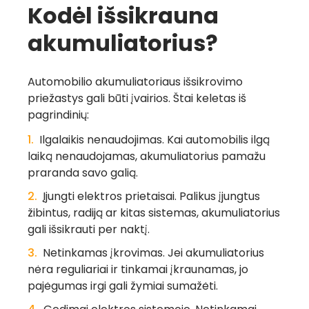
Kodėl išsikrauna
akumuliatorius?
Automobilio akumuliatoriaus išsikrovimo
priežastys gali būti įvairios. Štai keletas iš
pagrindinių:
Ilgalaikis nenaudojimas
. Kai automobilis ilgą
laiką nenaudojamas, akumuliatorius pamažu
praranda savo galią.
Įjungti elektros prietaisai.
Palikus įjungtus
žibintus, radiją ar kitas sistemas, akumuliatorius
gali išsikrauti per naktį.
Netinkamas įkrovimas.
Jei akumuliatorius
nėra reguliariai ir tinkamai įkraunamas, jo
pajėgumas irgi gali žymiai sumažėti.