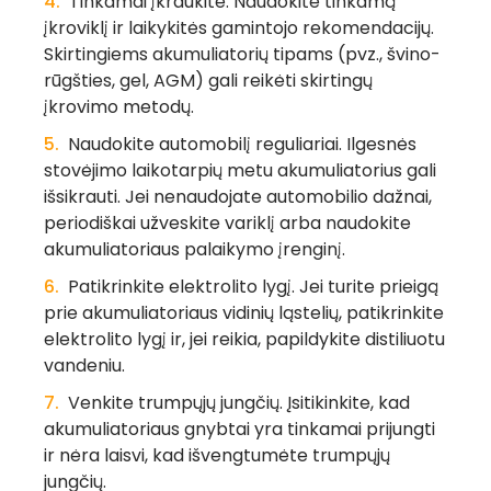
Tinkamai įkraukite.
Naudokite tinkamą
įkroviklį ir laikykitės gamintojo rekomendacijų.
Skirtingiems akumuliatorių tipams (pvz., švino-
rūgšties, gel, AGM) gali reikėti skirtingų
įkrovimo metodų.
Naudokite automobilį reguliariai.
Ilgesnės
stovėjimo laikotarpių metu akumuliatorius gali
išsikrauti. Jei nenaudojate automobilio dažnai,
periodiškai užveskite variklį arba naudokite
akumuliatoriaus palaikymo įrenginį.
Patikrinkite elektrolito lygį.
Jei turite prieigą
prie akumuliatoriaus vidinių ląstelių, patikrinkite
elektrolito lygį ir, jei reikia, papildykite distiliuotu
vandeniu.
Venkite trumpųjų jungčių.
Įsitikinkite, kad
akumuliatoriaus gnybtai yra tinkamai prijungti
ir nėra laisvi, kad išvengtumėte trumpųjų
jungčių.