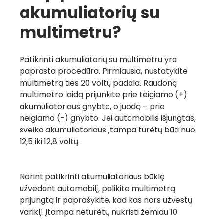
akumuliatorių su
multimetru?
Patikrinti akumuliatorių su multimetru yra
paprasta procedūra. Pirmiausia, nustatykite
multimetrą ties 20 voltų padala. Raudoną
multimetro laidą prijunkite prie teigiamo (+)
akumuliatoriaus gnybto, o juodą – prie
neigiamo (-) gnybto. Jei automobilis išjungtas,
sveiko akumuliatoriaus įtampa turėtų būti nuo
12,5 iki 12,8 voltų.
Norint patikrinti akumuliatoriaus būklę
užvedant automobilį, palikite multimetrą
prijungtą ir paprašykite, kad kas nors užvestų
variklį. Įtampa neturėtų nukristi žemiau 10