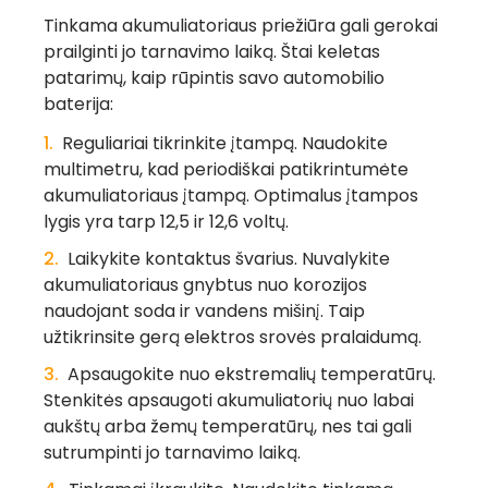
Tinkama akumuliatoriaus priežiūra gali gerokai
prailginti jo tarnavimo laiką. Štai keletas
patarimų, kaip rūpintis savo automobilio
baterija:
Reguliariai tikrinkite įtampą.
Naudokite
multimetru, kad periodiškai patikrintumėte
akumuliatoriaus įtampą. Optimalus įtampos
lygis yra tarp 12,5 ir 12,6 voltų.
Laikykite kontaktus švarius.
Nuvalykite
akumuliatoriaus gnybtus nuo korozijos
naudojant soda ir vandens mišinį. Taip
užtikrinsite gerą elektros srovės pralaidumą.
Apsaugokite nuo ekstremalių temperatūrų.
Stenkitės apsaugoti akumuliatorių nuo labai
aukštų arba žemų temperatūrų, nes tai gali
sutrumpinti jo tarnavimo laiką.