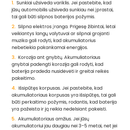
Sunkiai užsiveda variklis.
Jei pastebite, kad
jūsų automobilis užsiveda sunkiau nei įprastai,
tai gali būti silpnos baterijos požymis.
Silpna elektros įranga.
Prigesę žibintai, lėtai
veikiantys langų valytuvai ar silpnai grojanti
muzika gali rodyti, kad akumuliatorius
nebetiekia pakankamai energijos.
Korozija ant gnybtų.
Akumuliatoriaus
gnybtai padengti korozija gali rodyti, kad
baterija pradeda nusidėvėti ir greitai reikės
pakeitimo.
Išsipūtęs korpusas.
Jei pastebite, kad
akumuliatoriaus korpusas yra išsipūtęs, tai gali
būti perkaitimo požymis, rodantis, kad baterija
yra pažeista ir ją reikia nedelsiant pakeisti.
Akumuliatoriaus amžius
. Jei jūsų
akumuliatoriui jau daugiau nei 3–5 metai, net jei