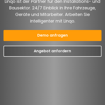
Linqo ist der Partner für den Installations- und
Bausektor. 24/7 Einblick in Ihre Fahrzeuge,
Geräte und Mitarbeiter. Arbeiten Sie
intelligenter mit Linqo.
Greita rekomendacija
= nemokamas mėnuo
Demo anfragen
su LINQO
Angebot anfordern
Daugiau informacijos